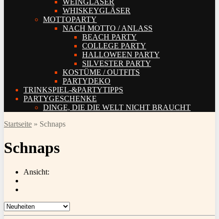
WEINGLÄSER
WHISKEYGLÄSER
MOTTOPARTY
NACH MOTTO / ANLASS
BEACH PARTY
COLLEGE PARTY
HALLOWEEN PARTY
SILVESTER PARTY
KOSTÜME / OUTFITS
PARTYDEKO
TRINKSPIEL-&PARTYTIPPS
PARTYGESCHENKE
DINGE, DIE DIE WELT NICHT BRAUCHT
Startseite
»
Schnaps
Schnaps
Ansicht: