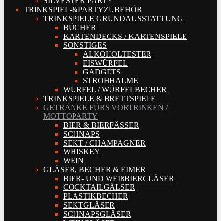
SILVESTER PARTY
TRINKSPIEL-&PARTYZUBEHÖR
TRINKSPIELE GRUNDAUSSTATTUNG
BÜCHER
KARTENDECKS / KARTENSPIELE
SONSTIGES
ALKOHOLTESTER
EISWÜRFEL
GADGETS
STROHHALME
WÜRFEL / WÜRFELBECHER
TRINKSPIELE & BRETTSPIELE
GETRÄNKE FÜRS VORTRINKEN /
MOTTOPARTY
BIER & BIERFÄSSER
SCHNAPS
SEKT / CHAMPAGNER
WHISKEY
WEIN
GLÄSER, BECHER & EIMER
BIER- UND WEIßBIERGLÄSER
COCKTAILGÄLSER
PLASTIKBECHER
SEKTGLÄSER
SCHNAPSGLÄSER