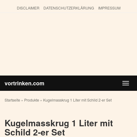
Skip
DISCLAIMER
DATENSCHUTZERKLÄRUNG
IMPRESSUM
to
main
content
vortrinken.com
Toggl
navig
Startseite
»
Produkte
»
Kugelmasskrug 1 Liter mit Schild 2-er Set
Kugelmasskrug 1 Liter mit
Schild 2-er Set