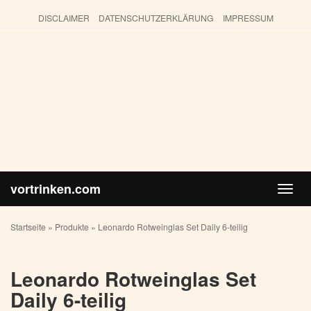
Skip
DISCLAIMER
DATENSCHUTZERKLÄRUNG
IMPRESSUM
to
main
content
vortrinken.com
Toggl
navig
Startseite
»
Produkte
»
Leonardo Rotweinglas Set Daily 6-teilig
Leonardo Rotweinglas Set
Daily 6-teilig