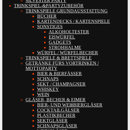
SILVESTER PARTY
TRINKSPIEL-&PARTYZUBEHÖR
TRINKSPIELE GRUNDAUSSTATTUNG
BÜCHER
KARTENDECKS / KARTENSPIELE
SONSTIGES
ALKOHOLTESTER
EISWÜRFEL
GADGETS
STROHHALME
WÜRFEL / WÜRFELBECHER
TRINKSPIELE & BRETTSPIELE
GETRÄNKE FÜRS VORTRINKEN /
MOTTOPARTY
BIER & BIERFÄSSER
SCHNAPS
SEKT / CHAMPAGNER
WHISKEY
WEIN
GLÄSER, BECHER & EIMER
BIER- UND WEIßBIERGLÄSER
COCKTAILGÄLSER
PLASTIKBECHER
SEKTGLÄSER
SCHNAPSGLÄSER