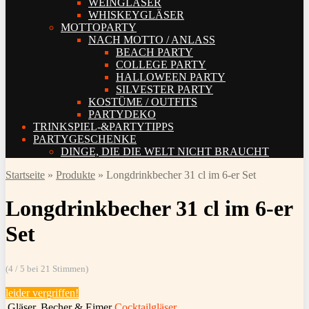
WEINGLÄSER
WHISKEYGLÄSER
MOTTOPARTY
NACH MOTTO / ANLASS
BEACH PARTY
COLLEGE PARTY
HALLOWEEN PARTY
SILVESTER PARTY
KOSTÜME / OUTFITS
PARTYDEKO
TRINKSPIEL-&PARTYTIPPS
PARTYGESCHENKE
DINGE, DIE DIE WELT NICHT BRAUCHT
Startseite
»
Produkte
»
Longdrinkbecher 31 cl im 6-er Set
Longdrinkbecher 31 cl im 6-er
Set
(4 / 5 bei 21 Stimmen)
leider vergriffen!
Gläser, Becher & Eimer
Cocktailgläser