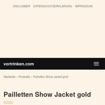
Skip
DISCLAIMER
DATENSCHUTZERKLÄRUNG
IMPRESSUM
to
main
content
vortrinken.com
Toggl
navig
Startseite
»
Produkte
»
Pailletten Show Jacket gold
Pailletten Show Jacket gold