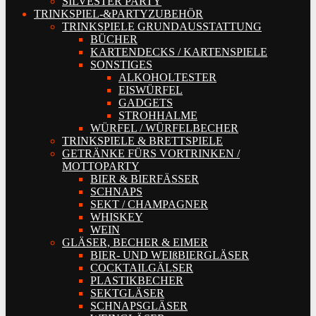
SILVESTER PARTY
TRINKSPIEL-&PARTYZUBEHÖR
TRINKSPIELE GRUNDAUSSTATTUNG
BÜCHER
KARTENDECKS / KARTENSPIELE
SONSTIGES
ALKOHOLTESTER
EISWÜRFEL
GADGETS
STROHHALME
WÜRFEL / WÜRFELBECHER
TRINKSPIELE & BRETTSPIELE
GETRÄNKE FÜRS VORTRINKEN /
MOTTOPARTY
BIER & BIERFÄSSER
SCHNAPS
SEKT / CHAMPAGNER
WHISKEY
WEIN
GLÄSER, BECHER & EIMER
BIER- UND WEIßBIERGLÄSER
COCKTAILGÄLSER
PLASTIKBECHER
SEKTGLÄSER
SCHNAPSGLÄSER