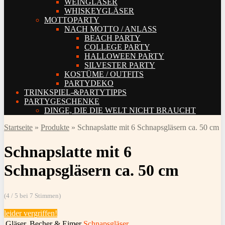
WEINGLÄSER
WHISKEYGLÄSER
MOTTOPARTY
NACH MOTTO / ANLASS
BEACH PARTY
COLLEGE PARTY
HALLOWEEN PARTY
SILVESTER PARTY
KOSTÜME / OUTFITS
PARTYDEKO
TRINKSPIEL-&PARTYTIPPS
PARTYGESCHENKE
DINGE, DIE DIE WELT NICHT BRAUCHT
Startseite
»
Produkte
»
Schnapslatte mit 6 Schnapsgläsern ca. 50 cm
Schnapslatte mit 6
Schnapsgläsern ca. 50 cm
(4 / 5 bei 7 Stimmen)
leider vergriffen!
Gläser, Becher & Eimer
Schnapsgläser