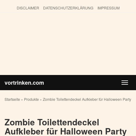
Skip
DISCLAIMER
DATENSCHUTZERKLÄRUNG
IMPRESSUM
to
main
content
vortrinken.com
Toggl
navig
Startseite
»
Produkte
»
Zombie Toilettendeckel Aufkleber für Halloween Party
Zombie Toilettendeckel
Aufkleber für Halloween Party