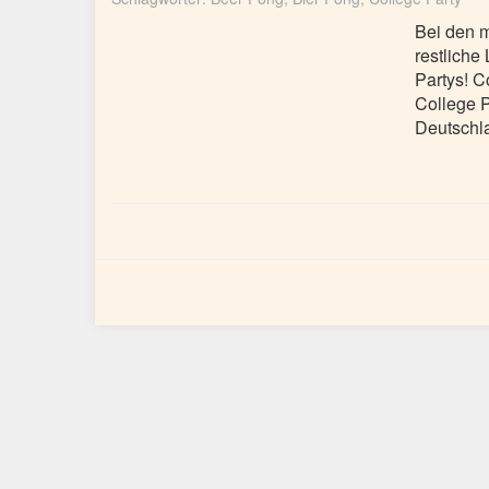
Bei den m
restliche
Partys! C
College P
Deutschla