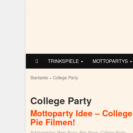
Skip
to
main
content
TRINKSPIELE
MOTTOPARTYS
Startseite
»
College Party
College Party
Mottoparty Idee – College
Pie Filmen!
Schlagwörter:
Beer Pong
,
Bier Pong
,
College Party