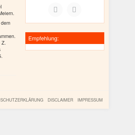
l
Meiern.
d dem
sammen.
Empfehlung:
 Z.
s
5.
NSCHUTZERKLÄRUNG
DISCLAIMER
IMPRESSUM