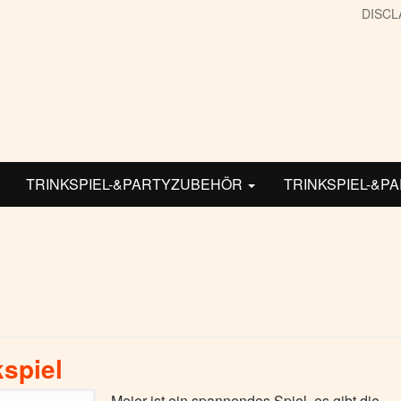
DISCL
TRINKSPIEL-&PARTYZUBEHÖR
TRINKSPIEL-&P
kspiel
Meier ist ein spannendes Spiel, es gibt die