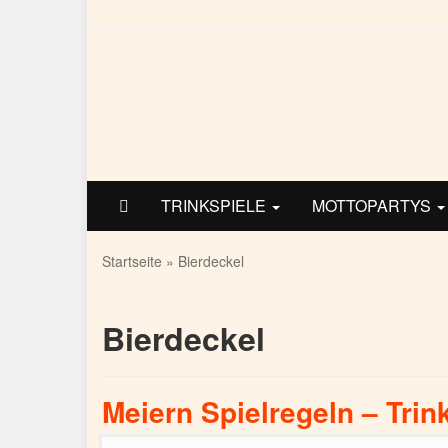
Skip
to
main
content
TRINKSPIELE
MOTTOPARTYS
Startseite
»
Bierdeckel
Bierdeckel
Meiern Spielregeln – Trin