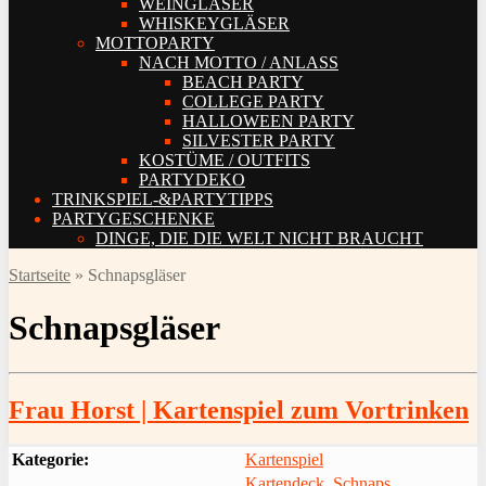
WEINGLÄSER
WHISKEYGLÄSER
MOTTOPARTY
NACH MOTTO / ANLASS
BEACH PARTY
COLLEGE PARTY
HALLOWEEN PARTY
SILVESTER PARTY
KOSTÜME / OUTFITS
PARTYDEKO
TRINKSPIEL-&PARTYTIPPS
PARTYGESCHENKE
DINGE, DIE DIE WELT NICHT BRAUCHT
Startseite
»
Schnapsgläser
Schnapsgläser
Frau Horst | Kartenspiel zum Vortrinken
Kategorie:
Kartenspiel
Kartendeck
,
Schnaps
,