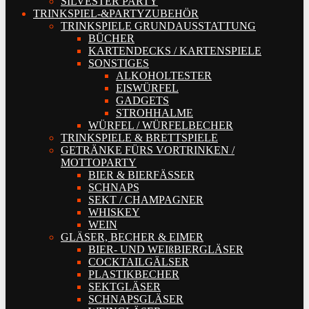
SILVESTER PARTY
TRINKSPIEL-&PARTYZUBEHÖR
TRINKSPIELE GRUNDAUSSTATTUNG
BÜCHER
KARTENDECKS / KARTENSPIELE
SONSTIGES
ALKOHOLTESTER
EISWÜRFEL
GADGETS
STROHHALME
WÜRFEL / WÜRFELBECHER
TRINKSPIELE & BRETTSPIELE
GETRÄNKE FÜRS VORTRINKEN /
MOTTOPARTY
BIER & BIERFÄSSER
SCHNAPS
SEKT / CHAMPAGNER
WHISKEY
WEIN
GLÄSER, BECHER & EIMER
BIER- UND WEIßBIERGLÄSER
COCKTAILGÄLSER
PLASTIKBECHER
SEKTGLÄSER
SCHNAPSGLÄSER