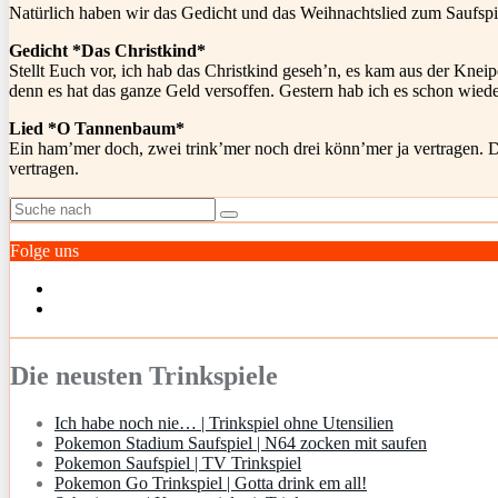
Natürlich haben wir das Gedicht und das Weihnachtslied zum Saufspi
Gedicht *Das Christkind*
Stellt Euch vor, ich hab das Christkind geseh’n, es kam aus der Kne
denn es hat das ganze Geld versoffen. Gestern hab ich es schon wieder
Lied *O Tannenbaum*
Ein ham’mer doch, zwei trink’mer noch drei könn’mer ja vertragen.
vertragen.
Folge uns
Die neusten Trinkspiele
Ich habe noch nie… | Trinkspiel ohne Utensilien
Pokemon Stadium Saufspiel | N64 zocken mit saufen
Pokemon Saufspiel | TV Trinkspiel
Pokemon Go Trinkspiel | Gotta drink em all!