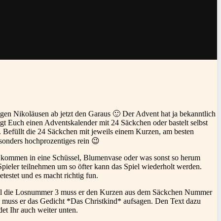
igen Nikoläusen ab jetzt den Garaus 🙂
Der Advent hat ja bekanntlich
gt Euch einen Adventskalender mit 24 Säckchen oder bastelt selbst
 Befüllt die 24 Säckchen mit jeweils einem Kurzen, am besten
esonders hochprozentiges rein 😉
se kommen in eine Schüssel, Blumenvase oder was sonst so herum
ieler teilnehmen um so öfter kann das Spiel wiederholt werden.
testet und es macht richtig fun.
eispiel die Losnummer 3 muss er den Kurzen aus dem Säckchen Nummer
r 6 muss er das Gedicht *Das Christkind* aufsagen. Den Text dazu
t Ihr auch weiter unten.