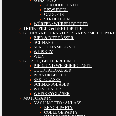
SONSTIGES
ALKOHOLTESTER
EISWÜRFEL
GADGETS
STROHHALME
WÜRFEL / WÜRFELBECHER
TRINKSPIELE & BRETTSPIELE
GETRÄNKE FÜRS VORTRINKEN / MOTTOPART
BIER & BIERFÄSSER
SCHNAPS
SEKT / CHAMPAGNER
WHISKEY
WEIN
GLÄSER, BECHER & EIMER
BIER- UND WEIßBIERGLÄSER
COCKTAILGÄLSER
PLASTIKBECHER
SEKTGLÄSER
SCHNAPSGLÄSER
WEINGLÄSER
WHISKEYGLÄSER
MOTTOPARTY
NACH MOTTO / ANLASS
BEACH PARTY
COLLEGE PARTY