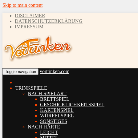
Skip to main content
DISCLAIMER
DATENSCHUTZERKLÄRUNG
IMPRESSUM
vortrinken.com
Toggle navigation
TRINKSPIELE
NACH SPIELART
BRETTSPIEL
GESCHICKLICHKEITSSPIEL
KARTENSPIEL
WÜRFELSPIEL
SONSTIGES
NACH HÄRTE
LEICHT
MITTEL