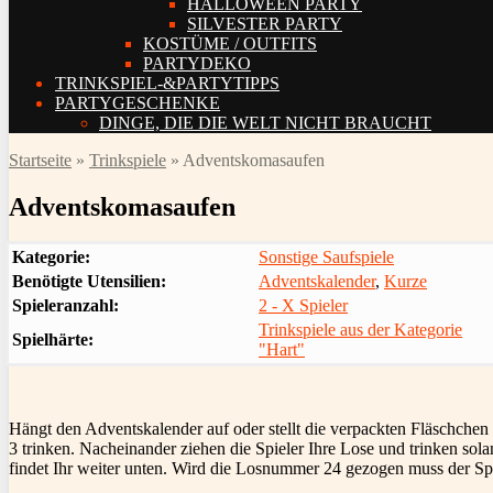
HALLOWEEN PARTY
SILVESTER PARTY
KOSTÜME / OUTFITS
PARTYDEKO
TRINKSPIEL-&PARTYTIPPS
PARTYGESCHENKE
DINGE, DIE DIE WELT NICHT BRAUCHT
Startseite
»
Trinkspiele
»
Adventskomasaufen
Adventskomasaufen
Kategorie:
Sonstige Saufspiele
Benötigte Utensilien:
Adventskalender
,
Kurze
Spieleranzahl:
2 - X Spieler
Trinkspiele aus der Kategorie
Spielhärte:
"Hart"
Hängt den Adventskalender auf oder stellt die verpackten Fläschchen
3 trinken. Nacheinander ziehen die Spieler Ihre Lose und trinken sol
findet Ihr weiter unten. Wird die Losnummer 24 gezogen muss der Sp