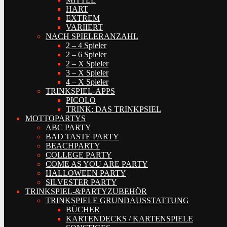
HART
EXTREM
VARIIERT
NACH SPIELERANZAHL
2 – 4 Spieler
2 – 6 Spieler
2 – X Spieler
3 – X Spieler
4 – X Spieler
TRINKSPIEL-APPS
PICOLO
TRINK: DAS TRINKPSIEL
MOTTOPARTYS
ABC PARTY
BAD TASTE PARTY
BEACHPARTY
COLLEGE PARTY
COME AS YOU ARE PARTY
HALLOWEEN PARTY
SILVESTER PARTY
TRINKSPIEL-&PARTYZUBEHÖR
TRINKSPIELE GRUNDAUSSTATTUNG
BÜCHER
KARTENDECKS / KARTENSPIELE