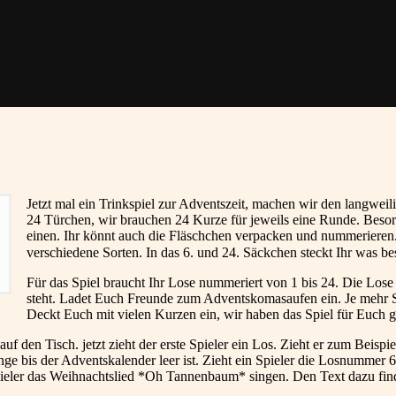
Jetzt mal ein Trinkspiel zur Adventszeit, machen wir den langweil
24 Türchen, wir brauchen 24 Kurze für jeweils eine Runde. Besor
einen. Ihr könnt auch die Fläschchen verpacken und nummerieren.
verschiedene Sorten. In das 6. und 24. Säckchen steckt Ihr was b
Für das Spiel braucht Ihr Lose nummeriert von 1 bis 24. Die Lo
steht. Ladet Euch Freunde zum Adventskomasaufen ein. Je mehr Sp
Deckt Euch mit vielen Kurzen ein, wir haben das Spiel für Euch ge
 auf den Tisch. jetzt zieht der erste Spieler ein Los. Zieht er zum B
ange bis der Adventskalender leer ist. Zieht ein Spieler die Losnumme
ieler das Weihnachtslied *Oh Tannenbaum* singen. Den Text dazu finde