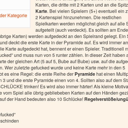
Karten, die dritte mit 2 Karten und an die Spit
Karte
. Bei vielen Spielern (5+) eventuell ein 
 der Kategorie
2 Kartenspiel hinzunehmen.
Die restlichen
Spielkarten werden möglichst gleich auf alle 
aufgeteilt (auch verdeckt). Es sollten am Ende
(übrige Karten) werden aufgedeckt an den Spielrand gelegt. Ein 
und deckt die erste Karte in der Pyramide auf. Es wird immer a
e Karte aufgedeckt hat, bennent er einen Spieler. Traditionell m
ked” und muss nun von 5 runter zählen. In dieser Zeit haben a
arte der gleichen Art (5 auf 5, Bube auf Bube) usw. auf die aufg
n. Wer zuletzte gefucked wurde und keine Karte mehr in den 5
bt es eine Regel: die erste Reihe der
Pyramide
hat einen Multip
on 3 und die erste Pyramide einen von 4. Sollten also auf dem St
SCHLÜCKE trinken! Es wird also immer härter! Als kleine Motiva
 vom Spiel alle übrig gebliebeben Karten auf den Händen gez
n auf der Hand bedeuten also 10 Schlücke!
Regelverstöße/ungül
efucked”
u schinden