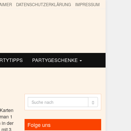
AIMER
DATENSCHUTZERKLÄRUNG
IMPRESSUM
ARTYTIPPS
PARTYGESCHENKE
 Karten
 man 1
 in der
Folge uns
 mit 3