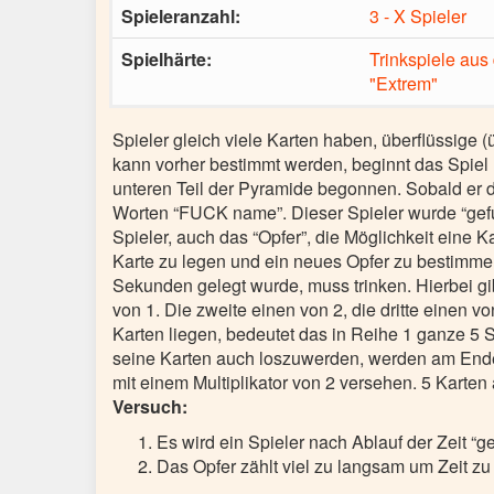
Spieleranzahl:
3 - X Spieler
Spielhärte:
Trinkspiele aus
"Extrem"
Spieler gleich viele Karten haben, überflüssige 
kann vorher bestimmt werden, beginnt das Spiel 
unteren Teil der Pyramide begonnen. Sobald er di
Worten “FUCK name”. Dieser Spieler wurde “gefuc
Spieler, auch das “Opfer”, die Möglichkeit eine K
Karte zu legen und ein neues Opfer zu bestimme
Sekunden gelegt wurde, muss trinken. Hierbei gi
von 1. Die zweite einen von 2, die dritte einen v
Karten liegen, bedeutet das in Reihe 1 ganze 5 
seine Karten auch loszuwerden, werden am Ende
mit einem Multiplikator von 2 versehen. 5 Karte
Versuch:
Es wird ein Spieler nach Ablauf der Zeit “g
Das Opfer zählt viel zu langsam um Zeit z