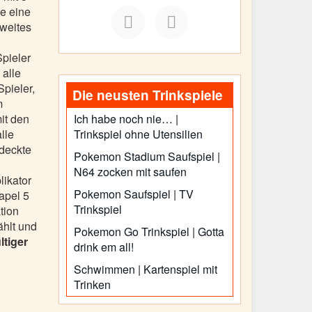
ze eine
zweites
Spieler
 alle
Spieler,
Die neusten Trinkspiele
m
it den
Ich habe noch nie… |
lle
Trinkspiel ohne Utensilien
edeckte
Pokemon Stadium Saufspiel |
N64 zocken mit saufen
likator
Pokemon Saufspiel | TV
apel 5
Trinkspiel
tion
ählt und
Pokemon Go Trinkspiel | Gotta
tiger
drink em all!
Schwimmen | Kartenspiel mit
Trinken