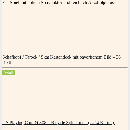
Ein Spiel mit hohem Spassfaktor und reichlich Alkoholgenuss.
Schafkopf / Tarock / Skat Kartendeck mit bayerischem Bild – 36
Blatt
Details
US Playing Card 60808 – Bicycle Spielkarten (2×54 Karten)