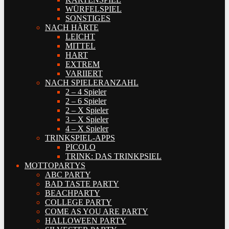
WÜRFELSPIEL
SONSTIGES
NACH HÄRTE
LEICHT
MITTEL
HART
EXTREM
VARIIERT
NACH SPIELERANZAHL
2 – 4 Spieler
2 – 6 Spieler
2 – X Spieler
3 – X Spieler
4 – X Spieler
TRINKSPIEL-APPS
PICOLO
TRINK: DAS TRINKPSIEL
MOTTOPARTYS
ABC PARTY
BAD TASTE PARTY
BEACHPARTY
COLLEGE PARTY
COME AS YOU ARE PARTY
HALLOWEEN PARTY